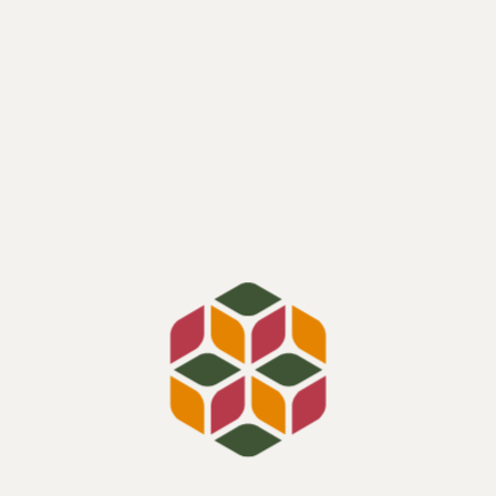
КОНТАКТИ
Відділ продажу:
М. КИЇВ, ВУЛ. ПОЛЬОВА 24-Д
БЦ GRAND STEP, 6-Й ПОВЕРХ
Відкрити на карті
Телефон:
+38 (044) 339 55 11
E-mail:
ASK@ORANZHEREYA.COM.UA
Адреса будівництва:
М. КИЇВ,
ВУЛ. МИКОЛИ ВАСИЛЕНКА, 2.
Відкрити на карті
Графік роботи: